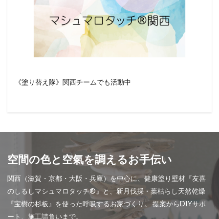
《塗り替え隊》関西チームでも活動中
空間の色と空氣を調えるお手伝い
関西（滋賀・京都・大阪・兵庫）を中心に、健康塗り壁材『友喜
のしるしマシュマロタッチ®︎』と、新月伐採・葉枯らし天然乾燥
『宝樹の杉板』を使った呼吸するお家づくり。 提案からDIYサポ
ート、施工請負いまで。