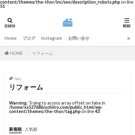
content/themes/the-thor/inc/seo/description_robots.php
on line
51
Home
ブログ
Instagram
お問い合せ
HOME
リフォーム
TAG
リフォーム
Warning
: Trying to access array offset on false in
/home/xs527686/uchiiro.com/public_html/wp-
content/themes/the-thor/tag.php
on line
43
新着順
人気順