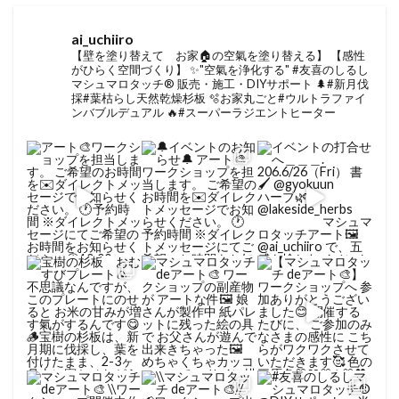
ai_uchiiro
【壁を塗り替えて お家🏠の空氣を塗り替える】
【感性
がひらく空間づくり】
✨"空氣を浄化する" #友喜のしるし
マシュマロタッチ®︎ 販売・施工・DIYサポート
🌲#新月伐
採#葉枯らし天然乾燥杉板
🫧お家丸ごと#ウルトラファイ
ンバブルデュアル
🔥#スーパーラジエントヒーター