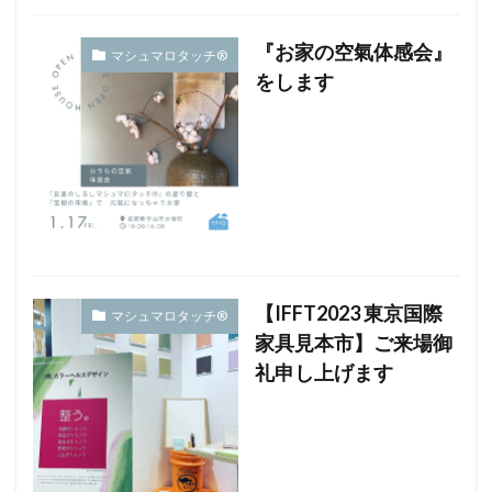
『お家の空氣体感会』
マシュマロタッチ®︎
をします
【IFFT2023 東京国際
マシュマロタッチ®︎
家具見本市】ご来場御
礼申し上げます