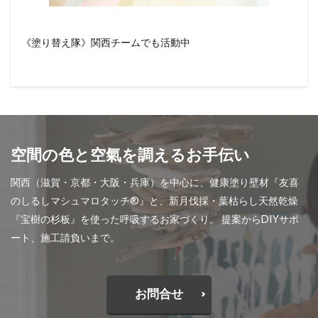
《塗り替え隊》関西チームでも活動中
空間の色と空氣を調えるお手伝い
関西（滋賀・京都・大阪・兵庫）を中心に、健康塗り壁材『友喜
のしるしマシュマロタッチ®︎』と、新月伐採・葉枯らし天然乾燥
『宝樹の杉板』を使った呼吸するお家づくり。 提案からDIYサポ
ート、施工請負いまで。
お問合せ