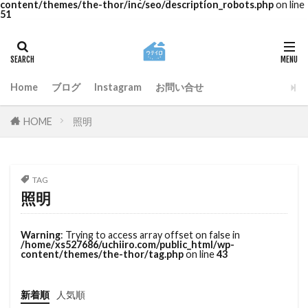
content/themes/the-thor/inc/seo/description_robots.php
on line
51
Home
ブログ
Instagram
お問い合せ
HOME
照明
TAG
照明
Warning
: Trying to access array offset on false in
/home/xs527686/uchiiro.com/public_html/wp-
content/themes/the-thor/tag.php
on line
43
新着順
人気順