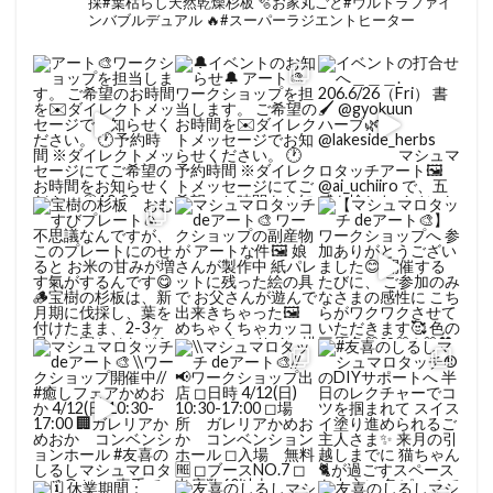
採#葉枯らし天然乾燥杉板
🫧お家丸ごと#ウルトラファイ
ンバブルデュアル
🔥#スーパーラジエントヒーター