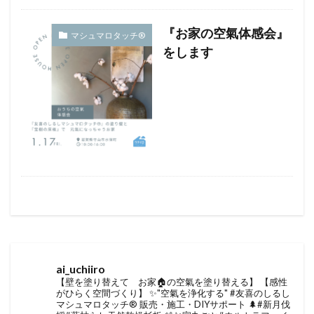
『お家の空氣体感会』
マシュマロタッチ®︎
をします
ai_uchiiro
【壁を塗り替えて お家🏠の空氣を塗り替える】
【感性
がひらく空間づくり】
✨"空氣を浄化する" #友喜のしるし
マシュマロタッチ®︎ 販売・施工・DIYサポート
🌲#新月伐