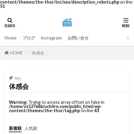
content/themes/the-thor/inc/seo/description_robots.php
on line
51
Home
ブログ
Instagram
お問い合せ
HOME
体感会
TAG
体感会
Warning
: Trying to access array offset on false in
/home/xs527686/uchiiro.com/public_html/wp-
content/themes/the-thor/tag.php
on line
43
新着順
人気順