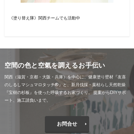
《塗り替え隊》関西チームでも活動中
空間の色と空氣を調えるお手伝い
関西（滋賀・京都・大阪・兵庫）を中心に、健康塗り壁材『友喜
のしるしマシュマロタッチ®︎』と、新月伐採・葉枯らし天然乾燥
『宝樹の杉板』を使った呼吸するお家づくり。 提案からDIYサポ
ート、施工請負いまで。
お問合せ